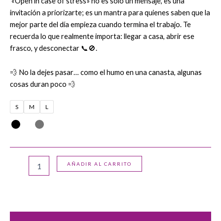
«Open in case of stress» no es solo un mensaje, es una
invitación a priorizarte; es un mantra para quienes saben que la
mejor parte del día empieza cuando termina el trabajo. Te
recuerda lo que realmente importa: llegar a casa, abrir ese
frasco, y desconectar 📞🚫.
💨 No la dejes pasar… como el humo en una canasta, algunas
cosas duran poco 💨
S
M
L
AÑADIR AL CARRITO