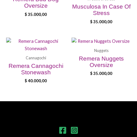
Oversize
Musculosa In Case Of
Stress
$
35.000,00
$
35.000,00
Nuggets
Remera Nuggets
Cannagochi
Oversize
Remera Cannagochi
Stonewash
$
35.000,00
$
40.000,00